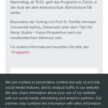
Nachmittag, ab 15:00, geht das Programm in Zürich, in
der Aula der alten Kantonsschule (Rämistrasse 59)
weiter.
Besonders der Vortrag von Prof. Dr. Pernille Hermann
(Universität Aarhus, Dänemark) unter dem Titel
Old
Norse Studies - Future Perspektives
wird von
mediävistischem Interesse sein.
Für weitere Informationen beachten Sie bitte das
Programm
.
Programm (PDF, 864.00 KB)
We use cookies to personalize content and ads, to provide
social media features, and to analyze traffic to our website.
We also share information about your use of our website
with our social media, advertising and analytics partners. Our
Back
partners may combine this information with other information