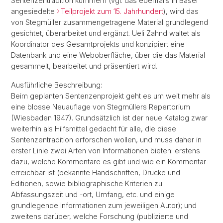
Sentenzentradition kümmern (vgl. das ebenfalls in Basel
angesiedelte
Teilprojekt zum 15. Jahrhundert
), wird das
von Stegmüller zusammengetragene Material grundlegend
gesichtet, überarbeitet und ergänzt. Ueli Zahnd waltet als
Koordinator des Gesamtprojekts und konzipiert eine
Datenbank und eine Weboberfläche, über die das Material
gesammelt, bearbeitet und präsentiert wird.
Ausführliche Beschreibung:
Beim geplanten Sentenzenprojekt geht es um weit mehr als
eine blosse Neuauflage von Stegmüllers Repertorium
(Wiesbaden 1947). Grundsätzlich ist der neue Katalog zwar
weiterhin als Hilfsmittel gedacht für alle, die diese
Sentenzentradition erforschen wollen, und muss daher in
erster Linie zwei Arten von Informationen bieten: erstens
dazu, welche Kommentare es gibt und wie ein Kommentar
erreichbar ist (bekannte Handschriften, Drucke und
Editionen, sowie bibliographische Kriterien zu
Abfassungszeit und -ort, Umfang, etc. und einige
grundlegende Informationen zum jeweiligen Autor); und
zweitens darüber, welche Forschung (publizierte und