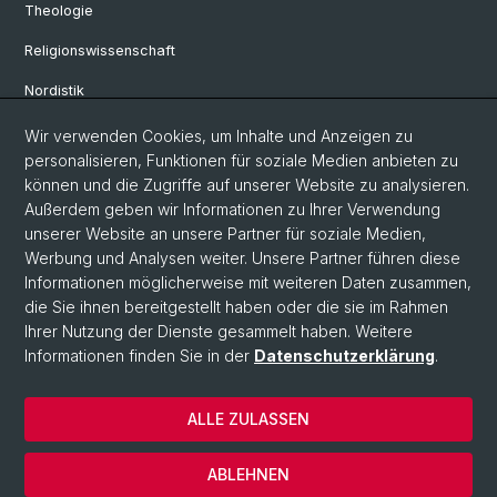
Theologie
Religionswissenschaft
Nordistik
Hispanistik
Wir verwenden Cookies, um Inhalte und Anzeigen zu
personalisieren, Funktionen für soziale Medien anbieten zu
Romanistik
können und die Zugriffe auf unserer Website zu analysieren.
Außerdem geben wir Informationen zu Ihrer Verwendung
Latinistik
unserer Website an unsere Partner für soziale Medien,
Germanistische Mediävistik
Werbung und Analysen weiter. Unsere Partner führen diese
Informationen möglicherweise mit weiteren Daten zusammen,
die Sie ihnen bereitgestellt haben oder die sie im Rahmen
Ihrer Nutzung der Dienste gesammelt haben. Weitere
© Universität Basel
Informationen finden Sie in der
Datenschutzerklärung
.
Datenschutzerklärung
Philosophisch-Historische Fakultät
ALLE ZULASSEN
Home
Impressum
ABLEHNEN
Kontakt