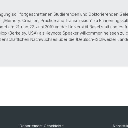
 Tagung soll fortgeschrittenen Studierenden und Doktorierenden Gele
 „Memory: Creation, Practice and Transmission“ zu Erinnerungskult
t am 21. und 22. Juni 2019 an der Universität Basel statt und es fre
slop (Berkeley, USA) als Keynote Speaker willkommen heissen zu dü
senschaftlichen Nachwuchses über die (Deutsch-)Schweizer Land
Departement Geschichte
Nordisti