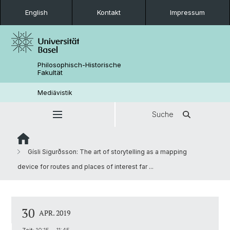
English
Kontakt
Impressum
Philosophisch-Historische
Fakultät
Mediävistik
Suche
Gísli Sigurðsson: The art of storytelling as a mapping
device for routes and places of interest far ...
30
APR. 2019