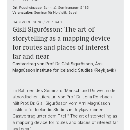
Zeit:
10:15 - 11:45
Ort:
Rosshofgasse (Schnitz), Seminarraum S 183
Veranstalter:
Seminar für Nordistik, Basel
GASTVORLESUNG / VORTRAG
Gísli Sigurðsson: The art of
storytelling as a mapping device
for routes and places of interest
far and near
Gastvortrag von Prof. Dr. Gísli Sigurðsson, Árni
Magnússon Institute for Icelandic Studies (Reykjavík)
Im Rahmen des Seminars 'Mensch und Umwelt in der
altnordischen Literatur' von Prof. Dr. Lena Rohrbach
hält Prof. Dr. Gísli Sigurðsson vom Árni Magnússon
Institute for Icelandic Studies in Reykjavik einen
Gastvortrag unter dem Titel " The art of storytelling as
a mapping device for routes and places of interest far
and near"